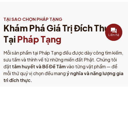
TẠI SAO CHỌN PHÁP TẠNG
Khám Phá Giá Trị Đích Thực
Liên hệ
Tại
Pháp Tạng
Mỗi sản phẩm tại Pháp Tạng đều được dày công tìm kiếm,
sưu tầm và thỉnh về từ những miền đất Phật. Chúng tôi
đặt
tâm huyết và Bồ Đề Tâm
vào từng vật phẩm — để
mỗi thứ quý vị chọn đều mang
ý nghĩa và năng lượng gia
trì đích thực.
Thượng Phẩm Chính Hãng – Có Nguồn
Gốc
Mỗi tôn tượng, pháp bảo, Ngọc Jade đều có
nguồn gốc rõ ràng, được thỉnh trực tiếp từ Nepal,
Ấn Độ, Myanmar, Tây Tạng. Có kiểm định và giấy