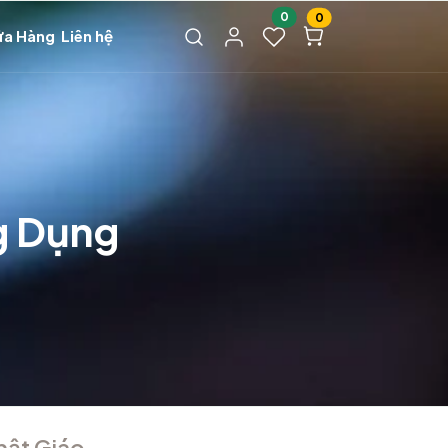
0
0
ửa Hàng
Liên hệ
g Dụng
hật Giáo