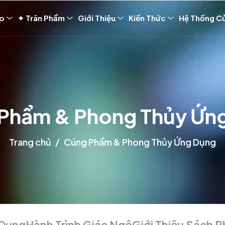
ảo
✦ Trân Phẩm
Giới Thiệu
Kiến Thức
Hệ Thống C
Phẩm & Phong Thủy Ứn
Trang chủ
Cúng Phẩm & Phong Thủy Ứng Dụng
 Dụng
Hành Trình Giác Ngộ
Giới Thiệu Sách P