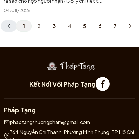
ra sao cho hợp người nhận? Gợi ý chi tiết t...
04/08/2026
1
2
3
4
5
6
7
Kết Nối Với Pháp Tạng
Pháp Tạng
phaptangthuongpham@gmail.com
764 Nguyễn Chí Thanh, Phường Minh Phụng, TP Hồ Chí