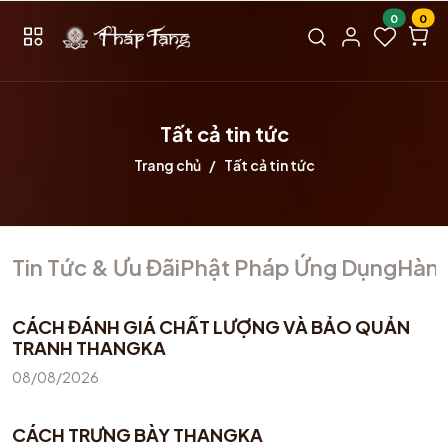
0
0
Tất cả tin tức
Trang chủ
Tất cả tin tức
Tin Tức & Ưu Đãi
Phật Pháp Ứng Dụng
Hành
CÁCH ĐÁNH GIÁ CHẤT LƯỢNG VÀ BẢO QUẢN
TRANH THANGKA
08/08/2026
CÁCH TRƯNG BÀY THANGKA