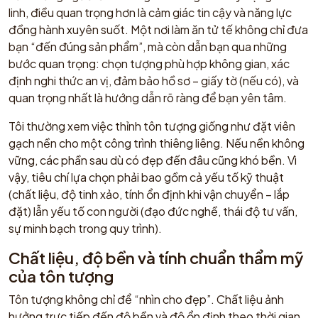
linh, điều quan trọng hơn là cảm giác tin cậy và năng lực
đồng hành xuyên suốt. Một nơi làm ăn tử tế không chỉ đưa
bạn “đến đúng sản phẩm”, mà còn dẫn bạn qua những
bước quan trọng: chọn tượng phù hợp không gian, xác
định nghi thức an vị, đảm bảo hồ sơ – giấy tờ (nếu có), và
quan trọng nhất là hướng dẫn rõ ràng để bạn yên tâm.
Tôi thường xem việc thỉnh tôn tượng giống như đặt viên
gạch nền cho một công trình thiêng liêng. Nếu nền không
vững, các phần sau dù có đẹp đến đâu cũng khó bền. Vì
vậy, tiêu chí lựa chọn phải bao gồm cả yếu tố kỹ thuật
(chất liệu, độ tinh xảo, tính ổn định khi vận chuyển – lắp
đặt) lẫn yếu tố con người (đạo đức nghề, thái độ tư vấn,
sự minh bạch trong quy trình).
Chất liệu, độ bền và tính chuẩn thẩm mỹ
của tôn tượng
Tôn tượng không chỉ để “nhìn cho đẹp”. Chất liệu ảnh
hưởng trực tiếp đến độ bền và độ ổn định theo thời gian,