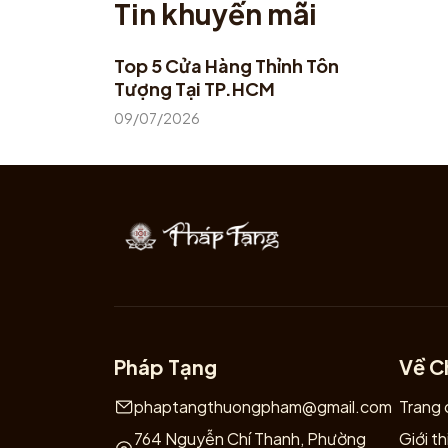
Tin khuyến mãi
#tyhuuphongthuy #tuongtyhuu #tyhuuda #t
Top 5 Cửa Hàng Thỉnh Tôn
Tượng Tại TP.HCM
09/07/2026
Pháp Tạng
Về C
phaptangthuongpham@gmail.com
Trang 
764 Nguyễn Chí Thanh, Phường
Giới th