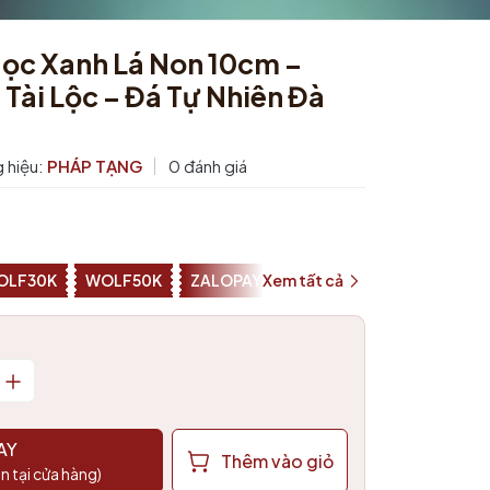
ọc Xanh Lá Non 10cm –
Tài Lộc – Đá Tự Nhiên Đà
 hiệu:
PHÁP TẠNG
0 đánh giá
OLF30K
WOLF50K
ZALOPAY25K
Xem tất cả
SHOPEEPAY026
AY
Thêm vào giỏ
n tại cửa hàng)