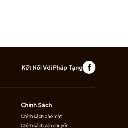
gsuc #vatphamphongthuy #doquayphongthuy #tyhuuchieutai #
Kết Nối Với Pháp Tạng
Chính Sách
Chính sách bảo mật
Chính sách vận chuyển