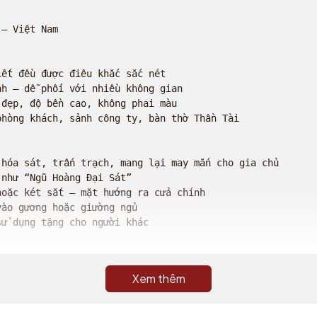
– Việt Nam

ết đều được điêu khắc sắc nét

h – dễ phối với nhiều không gian

đẹp, độ bền cao, không phai màu

hòng khách, sảnh công ty, bàn thờ Thần Tài

hóa sát, trấn trạch, mang lại may mắn cho gia chủ

như “Ngũ Hoàng Đại Sát”

oặc két sắt – mặt hướng ra cửa chính

ào gương hoặc giường ngủ

ử dụng tặng cho người khác

Xem thêm
huyển

 xuất

hận hàng
