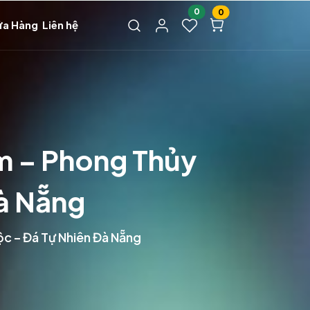
0
0
ửa Hàng
Liên hệ
m – Phong Thủy
Đà Nẵng
c – Đá Tự Nhiên Đà Nẵng