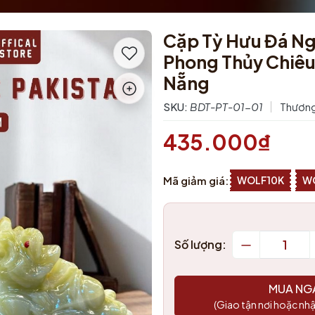
Cặp Tỳ Hưu Đá Ng
Phong Thủy Chiêu 
Nẵng
SKU:
BDT-PT-01-01
Thương
435.000₫
Mã giảm giá:
WOLF10K
W
Số lượng:
MUA NG
(Giao tận nơi hoặc nhậ