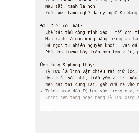
- Màu sắc: Xanh lá non

- Xuất xứ: Làng nghề đá mỹ nghệ Đà Nẵng 
Đặc điểm nổi bật:

- Chế tác thủ công tinh xảo – mỗi chi ti
- Màu xanh lá non mang năng lượng an làn
- Đá ngọc tự nhiên nguyên khối – vân đá 
- Phù hợp trưng bày trên bàn làm việc, p
Ứng dụng & phong thủy:

- Tỳ Hưu là linh vật chiêu tài giữ lộc, 
- Hóa giải sát khí, trấn yểm vị trí xấu 
- Nên đặt tại cung Tài, gần cửa ra vào h
- Tránh quay đầu Tỳ Hưu vào trong nhà, v
- Không nên tặng hoặc mang Tỳ Hưu đang s
Cam kết:

- Sản phẩm giống mô tả – đá tự nhiên

- Đóng gói cẩn thận, chống sốc khi vận c
- Hỗ trợ đổi trả nếu sản phẩm lỗi do sản
- Giao hàng toàn quốc – thanh toán khi n