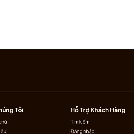
yhuudangoc #vatphamtamlinh #phongthuychieutai #tyhuutran
húng Tôi
Hỗ Trợ Khách Hàng
chủ
Tìm kiếm
iệu
Đăng nhập