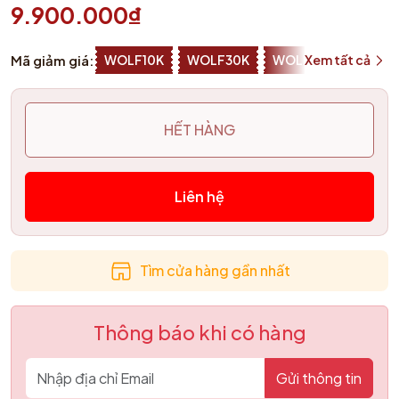
9.900.000₫
Mã giảm giá:
WOLF10K
WOLF30K
WOLF50K
Xem tất cả
ZALOP
HẾT HÀNG
Liên hệ
Tìm cửa hàng gần nhất
Thông báo khi có hàng
Gửi thông tin