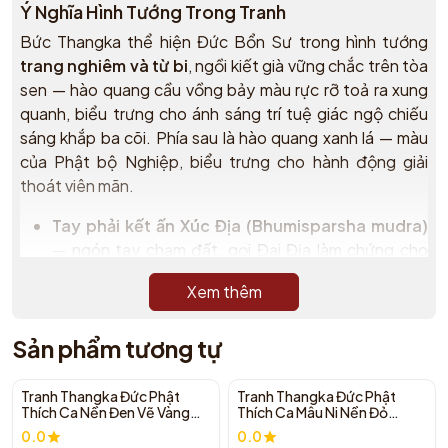
Ý Nghĩa Hình Tướng Trong Tranh
Bức Thangka thể hiện Đức Bổn Sư trong hình tướng
trang nghiêm và từ bi
, ngồi kiết già vững chắc trên tòa
sen — hào quang cầu vồng bảy màu rực rỡ toả ra xung
quanh, biểu trưng cho ánh sáng trí tuệ giác ngộ chiếu
sáng khắp ba cõi. Phía sau là hào quang xanh lá — màu
của Phật bộ Nghiệp, biểu trưng cho hành động giải
thoát viên mãn.
Tay phải kết ấn Xúc Địa (Bhumisparsha mudra)
— ngón tay chạm đất, gọi Đại Địa làm chứng cho
khoảnh khắc giác ngộ dưới cội Bồ Đề, hàng phục
Xem thêm
Ma Vương
Tay trái an định cầm bát khất thực
— biểu trưng
Sản phẩm tương tự
cho hạnh khiêm cung, tuỳ duyên hoá độ và con
đường trung đạo không chấp thủ
Hào quang cầu vồng rực rỡ
— ánh sáng ngũ trí toả
Tranh Thangka Đức Phật
Tranh Thangka Đức Phật
Thích Ca Nền Đen Vẽ Vàng
Thích Ca Mâu Ni Nền Đỏ
khắp, biểu trưng cho sự viên mãn của Ngũ Trí Như
117x155cm | Pháp Tạng
59x77cm | Pháp Tạng
0.0
0.0
Lai hội tụ trong một thân