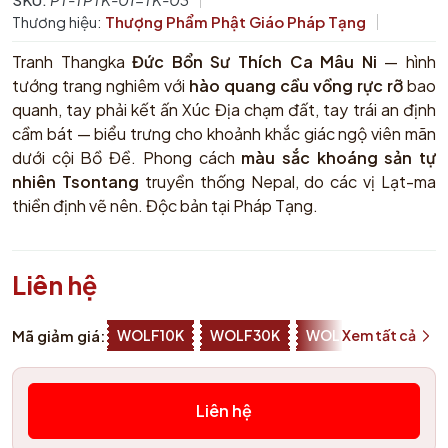
Thương hiệu:
Thượng Phẩm Phật Giáo Pháp Tạng
Tranh Thangka
Đức Bổn Sư Thích Ca Mâu Ni
— hình
tướng trang nghiêm với
hào quang cầu vồng rực rỡ
bao
quanh, tay phải kết ấn Xúc Địa chạm đất, tay trái an định
cầm bát — biểu trưng cho khoảnh khắc giác ngộ viên mãn
dưới cội Bồ Đề. Phong cách
màu sắc khoáng sản tự
nhiên Tsontang
truyền thống Nepal, do các vị Lạt-ma
thiền định vẽ nên. Độc bản tại Pháp Tạng.
Liên hệ
Mã giảm giá:
WOLF10K
WOLF30K
WOLF50K
Xem tất cả
ZALOP
Liên hệ