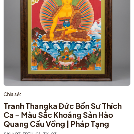
Chia sẻ:
Tranh Thangka Đức Bổn Sư Thích
Ca – Màu Sắc Khoáng Sản Hào
Quang Cầu Vồng | Pháp Tạng
SKU:
PT-TPTK-01-TK-03