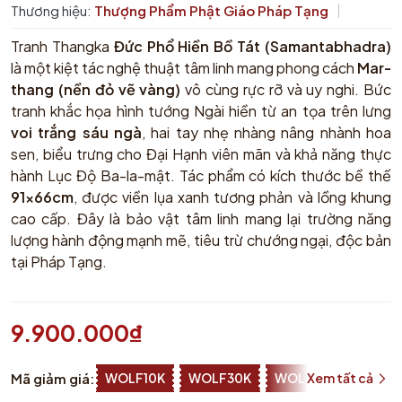
Thương hiệu:
Thượng Phẩm Phật Giáo Pháp Tạng
Tranh Thangka
Đức Phổ Hiền Bồ Tát (Samantabhadra)
là một kiệt tác nghệ thuật tâm linh mang phong cách
Mar-
thang (nền đỏ vẽ vàng)
vô cùng rực rỡ và uy nghi. Bức
tranh khắc họa hình tướng Ngài hiền từ an tọa trên lưng
voi trắng sáu ngà
, hai tay nhẹ nhàng nâng nhành hoa
sen, biểu trưng cho Đại Hạnh viên mãn và khả năng thực
hành Lục Độ Ba-la-mật. Tác phẩm có kích thước bề thế
91x66cm
, được viền lụa xanh tương phản và lồng khung
cao cấp. Đây là bảo vật tâm linh mang lại trường năng
lượng hành động mạnh mẽ, tiêu trừ chướng ngại, độc bản
tại Pháp Tạng.
9.900.000₫
Mã giảm giá:
WOLF10K
WOLF30K
WOLF50K
Xem tất cả
ZALOP