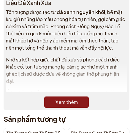
Liệu Đá Xanh Xưa
Tôn tượng được tạc từ
đá xanh nguyên khối
, bề mặt
lưu giữ những lớp màu phong hóa tự nhiên, gợi cảm giác
cổ kính và trầm mặc. Phong cách Đông Ngụy/Bắc Tề
thể hiện rõ qua khuôn diện hiền hòa, sống mũi thanh,
mắt khép hờ và nếp y áo mềm mại ôm theo thân, tạo
nên một tổng thể thanh thoát mà vẫn đầy nội lực.
Nhờ sự kết hợp giữa chất đá xưa và phong cách điêu
khắc cổ, tôn tượng mang lại cảm giác như một mảnh
ghép lịch sử được đưa về không gian thờ phụng hiện
đại.
Ý Nghĩa Thiền Định Trong Hình Tượng Bổn Sư
Xem thêm
Đức Bổn Sư ngồi thiền định vững chãi, hai chân kiết già,
thân ngay thẳng, thần thái an nhiên. Đây là hình tượng
đặc trưng cho trạng thái nội tâm an trú, tập trung vào
Sản phẩm tương tự
hơi thở và chánh niệm, nhắc nhở người chiêm bái quay
về với sự bình an bên trong.