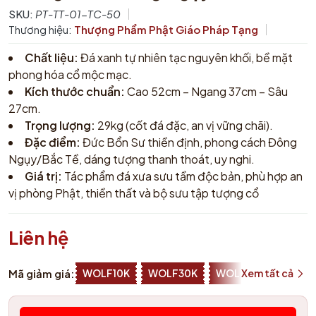
SKU:
PT-TT-01-TC-50
Thương hiệu:
Thượng Phẩm Phật Giáo Pháp Tạng
Chất liệu:
Đá xanh tự nhiên tạc nguyên khối, bề mặt
phong hóa cổ mộc mạc.
Kích thước chuẩn:
Cao 52cm – Ngang 37cm – Sâu
27cm.
Trọng lượng:
29kg (cốt đá đặc, an vị vững chãi).
Đặc điểm:
Đức Bổn Sư thiền định, phong cách Đông
Ngụy/Bắc Tề, dáng tượng thanh thoát, uy nghi.
Giá trị:
Tác phẩm đá xưa sưu tầm độc bản, phù hợp an
vị phòng Phật, thiền thất và bộ sưu tập tượng cổ
Liên hệ
Mã giảm giá:
WOLF10K
WOLF30K
WOLF50K
Xem tất cả
ZALOP