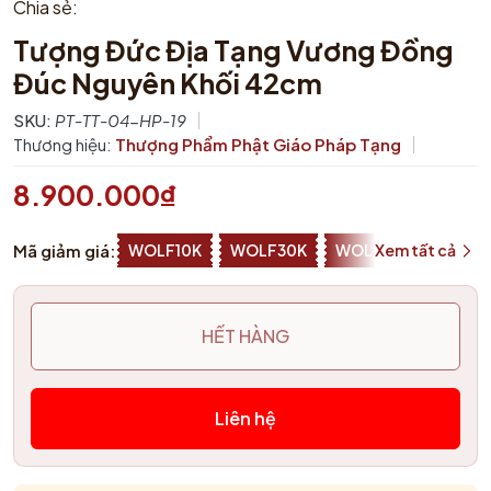
Chia sẻ:
Tượng Đức Địa Tạng Vương Đồng
Đúc Nguyên Khối 42cm
SKU:
PT-TT-04-HP-19
Thương hiệu:
Thượng Phẩm Phật Giáo Pháp Tạng
8.900.000₫
Mã giảm giá:
WOLF10K
WOLF30K
WOLF50K
Xem tất cả
ZALOP
HẾT HÀNG
Liên hệ