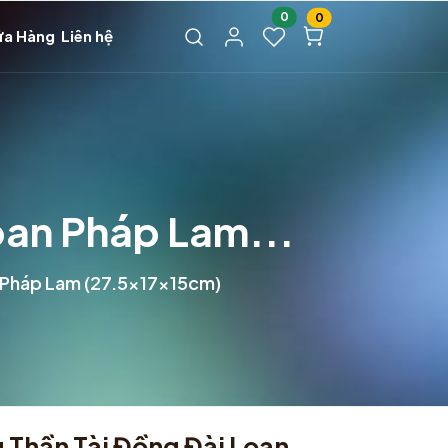
0
0
ửa Hàng
Liên hệ
oan Pháp Lam...
 Pháp Lam (27.5x17x15cm)
Thần Tài Đồng Đài Loan