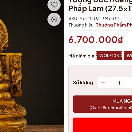
Pháp Lam (27.5x
SKU:
PT-TT-03-TMT-04
Thương hiệu:
Thượng Phẩm Ph
6.700.000₫
Mã giảm giá:
WOLF10K
W
Số lượng:
MUA NG
(Giao tận nơi hoặc nhậ