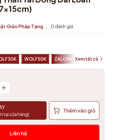
17x15cm)
ật Giáo Pháp Tạng
0 đánh giá
OLF30K
WOLF50K
ZALOPAY25K
Xem tất cả
SHOPEEPAY026
AY
Thêm vào giỏ
n tại cửa hàng)
Liên hệ