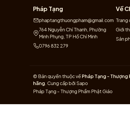
Pháp Tạng
Về C
phaptangthuongpham@gmail.com
Trang 
764 Nguyễn Chí Thanh, Phường
Giới th
Minh Phụng, TP Hồ Chí Minh
Sản p
0796 832 279
© Bản quyền thuộc về
Pháp Tạng - Thượng 
hãng
.
Cung cấp bởi
Sapo
Pháp Tạng - Thượng Phẩm Phật Giáo