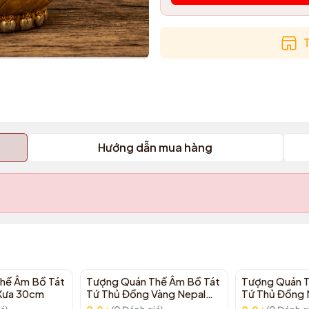
T
Hướng dẫn mua hàng
hế Âm Bồ Tát
Tượng Quán Thế Âm Bồ Tát
Tượng Quán T
Xưa 30cm
Tứ Thủ Đồng Vàng Nepal
Tứ Thủ Đồng 
32cm