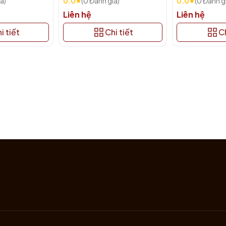
á)
0.0
(0 Đánh giá)
0.0
(0 Đánh g
Liên hệ
Liên hệ
i tiết
Chi tiết
Ch