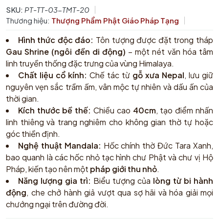
SKU:
PT-TT-03-TMT-20
Thương hiệu:
Thượng Phẩm Phật Giáo Pháp Tạng
Hình thức độc đáo:
Tôn tượng được đặt trong tháp
Gau Shrine (ngôi đền di động)
– một nét văn hóa tâm
linh truyền thống đặc trưng của vùng Himalaya.
Chất liệu cổ kính:
Chế tác từ
gỗ xưa Nepal
, lưu giữ
nguyên vẹn sắc trầm ấm, vân mộc tự nhiên và dấu ấn của
thời gian.
Kích thước bề thế:
Chiều cao
40cm
, tạo điểm nhấn
linh thiêng và trang nghiêm cho không gian thờ tự hoặc
góc thiền định.
Nghệ thuật Mandala:
Hốc chính thờ Đức Tara Xanh,
bao quanh là các hốc nhỏ tạc hình chư Phật và chư vị Hộ
Pháp, kiến tạo nên một
pháp giới thu nhỏ
.
Năng lượng gia trì:
Biểu tượng của
lòng từ bi hành
động
, che chở hành giả vượt qua sợ hãi và hóa giải mọi
chướng ngại trên đường đời.