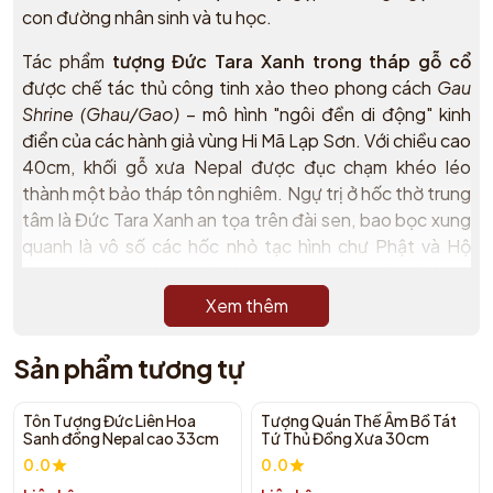
con đường nhân sinh và tu học.
Tác phẩm
tượng Đức Tara Xanh trong tháp gỗ cổ
được chế tác thủ công tinh xảo theo phong cách
Gau
Shrine (Ghau/Gao)
– mô hình "ngôi đền di động" kinh
điển của các hành giả vùng Hi Mã Lạp Sơn. Với chiều cao
40cm, khối gỗ xưa Nepal được đục chạm khéo léo
thành một bảo tháp tôn nghiêm. Ngự trị ở hốc thờ trung
tâm là Đức Tara Xanh an tọa trên đài sen, bao bọc xung
quanh là vô số các hốc nhỏ tạc hình chư Phật và Hộ
Pháp, kiến tạo nên một không gian pháp giới thu nhỏ linh
thiêng và mầu nhiệm.
Xem thêm
1. Ý Nghĩa Của Đức Tara Xanh Trong Thực
Sản phẩm tương tự
Hành Tâm Linh
Bậc từ mẫu cứu khổ mau lẹ:
Điểm đặc trưng nhất
Tôn Tượng Đức Liên Hoa
Tượng Quán Thế Âm Bồ Tát
của Tara Xanh là tư thế gác một chân xuống đài
Sanh đồng Nepal cao 33cm
Tứ Thủ Đồng Xưa 30cm
sen, luôn trong tâm thế "đứng dậy trước tiên" để
0.0
0.0
lao vào đời cứu độ chúng sinh. Ngài giúp hóa giải