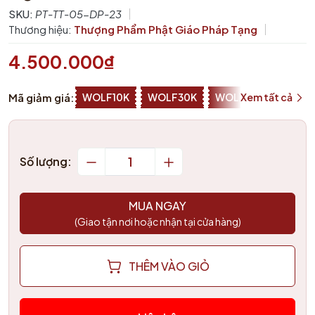
SKU:
PT-TT-05-DP-23
Thương hiệu:
Thượng Phẩm Phật Giáo Pháp Tạng
4.500.000₫
Mã giảm giá:
WOLF10K
WOLF30K
WOLF50K
Xem tất cả
ZALOP
Số lượng:
MUA NGAY
(Giao tận nơi hoặc nhận tại cửa hàng)
THÊM VÀO GIỎ