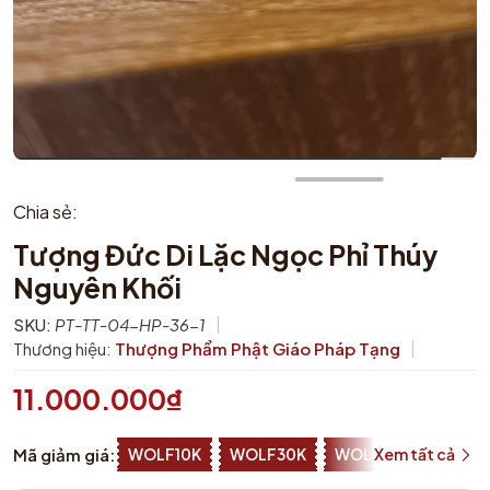
Chia sẻ:
Tượng Đức Di Lặc Ngọc Phỉ Thúy
Nguyên Khối
SKU:
PT-TT-04-HP-36-1
Thương hiệu:
Thượng Phẩm Phật Giáo Pháp Tạng
11.000.000₫
Mã giảm giá:
WOLF10K
WOLF30K
WOLF50K
Xem tất cả
ZALOP