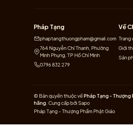
Pháp Tạng
Về C
phaptangthuongpham@gmail.com
Trang 
764 Nguyễn Chí Thanh, Phường
Giới th
Minh Phụng, TP Hồ Chí Minh
Sản p
0796 832 279
© Bản quyền thuộc về
Pháp Tạng - Thượng 
hãng
.
Cung cấp bởi
Sapo
Pháp Tạng - Thượng Phẩm Phật Giáo