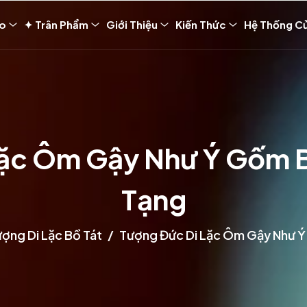
ảo
✦ Trân Phẩm
Giới Thiệu
Kiến Thức
Hệ Thống C
ặc Ôm Gậy Như Ý Gốm B
Tạng
ợng Di Lặc Bồ Tát
Tượng Đức Di Lặc Ôm Gậy Như Ý