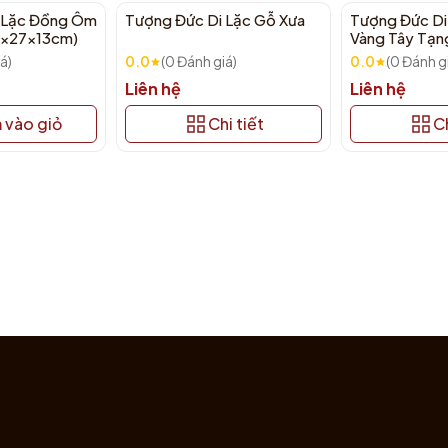
 Lặc Đồng Ôm
Tượng Đức Di Lặc Gỗ Xưa
Tượng Đức Di
14x27x13cm)
Vàng Tây Tạn
20cm
á)
0.0
(0 Đánh giá)
0.0
(0 Đánh g
Liên hệ
Liên hệ
 vào giỏ
Chi tiết
Ch