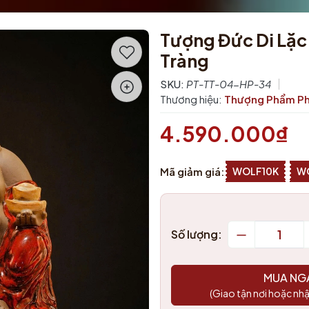
Tượng Đức Di Lặ
Tràng
SKU:
PT-TT-04-HP-34
Thương hiệu:
Thượng Phẩm Ph
4.590.000₫
Mã giảm giá:
WOLF10K
W
Số lượng:
MUA NG
(Giao tận nơi hoặc nhậ