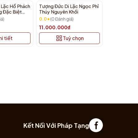
 Lặc Hổ Phách
Tượng Đức Di Lặc Ngọc Phỉ
Tượng Đức Di
g Đặc Biệt
Thúy Nguyên Khối
Đá Xanh Nguy
Tầm Thế Đứn
iá)
0.0
(0 Đánh giá)
0.0
(0 Đánh g
(70x58x116c
11.000.000₫
Liên hệ
i tiết
Tuỳ chọn
C
Kết Nối Với Pháp Tạng