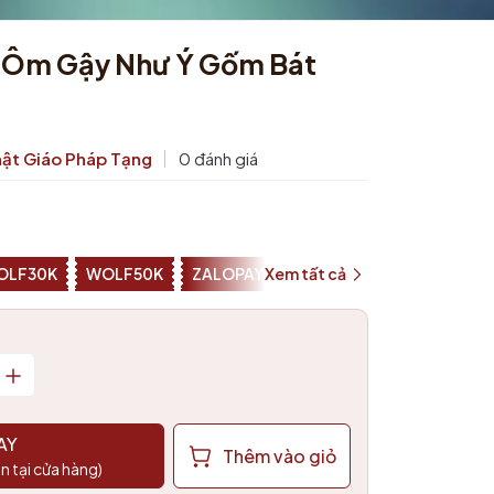
c Ôm Gậy Như Ý Gốm Bát
ật Giáo Pháp Tạng
0 đánh giá
OLF30K
WOLF50K
ZALOPAY25K
Xem tất cả
SHOPEEPAY026
AY
Thêm vào giỏ
n tại cửa hàng)